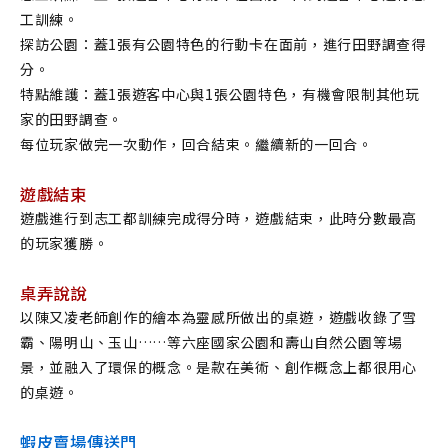
工訓練。
探訪公園：蓋1張有公園特色的行動卡在面前，進行田野調查得
分。
特點維護：蓋1張遊客中心與1張公園特色，有機會限制其他玩
家的田野調查。
每位玩家做完一次動作，回合結束。繼續新的一回合。
遊戲結束
遊戲進行到志工都訓練完成得分時，遊戲結束，此時分數最高
的玩家獲勝。
桌弄說說
以陳又凌老師創作的繪本為靈感所做出的桌遊，遊戲收錄了雪
霸、陽明山、玉山……等六座國家公園和壽山自然公園等場
景，並融入了環保的概念。是款在美術、創作概念上都很用心
的桌遊。
蝦皮賣場傳送門