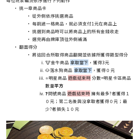
每位玩家輪流依序進行下列動作
挑一章商品卡
從外側依序挑選商品
每跳過一格商品，就必須支付1元在商品上
挑選到商品時可以將商品上的所有金錢收走
選完再由牌庫頂往外側補滿
翻面得分
將這回合所取得商品翻開並依據所獲得類型得分
🐮金牛商品 
拿取當下
，獲得3元
🐶落水狗商品 
拿取當下
，獲得０元
⭐明星商品 
遊戲結束時
 分數=明星卡區商品
數量
平方
❓問號商品 
遊戲結束時
 擁有最多?者獲得１
０元；第二名後與沒拿取者獲得０元；最
少?者損失１０元