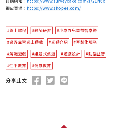
訂購網址：
https://www.surveycake.com/s/21N6o
蝦皮賣場：
https://www.shopee.com/
#線上課程
#教師研習
#小桌弄兒童益智桌遊
#桌弄益智桌上遊戲
#桌遊介紹
#客製化服務
#解謎遊戲
#議題式桌遊
#遊戲設計
#動腦益智
#性平教育
#情感教育
分享此文