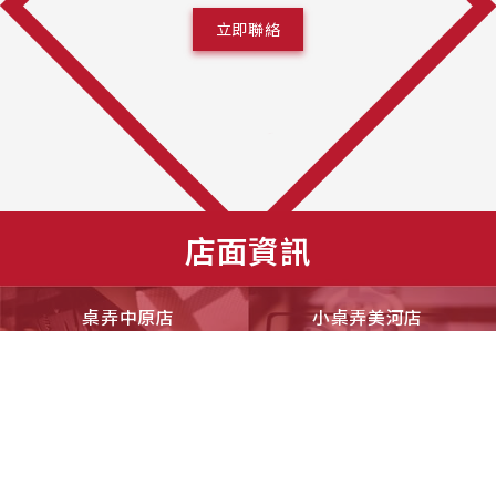
立即聯絡
店面資訊
桌弄中原店
小桌弄美河店
桃園市中壢區大仁街50號
新北市新店區中央路157號6樓
03-2830916
0976-180157
小桌弄桌遊工作室
衛斯理探案館 中原館
桃園市中壢區力行北街45號3樓
桃園市中壢區大仁一街5號
03-4371020
03-4361246